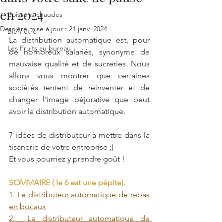
en 2024
Boissons chaudes
Dernière mise à jour :
21 janv. 2024
Bien-être
La distribution automatique est, pour 
Les Fruits au bureau
de nombreux salariés, synonyme de 
mauvaise qualité et de sucreries. Nous 
allons vous montrer que certaines 
sociétés tentent de réinventer et de 
changer l'image péjorative que peut 
avoir la distribution automatique.
7 idées de distributeur à mettre dans la 
tisanerie de votre entreprise ;) 
Et vous pourriez y prendre goût ! 
SOMMAIRE ( le 6 est une pépite).
1. Le distributeur automatique de repas 
en bocaux
2.  Le distributeur automatique de 