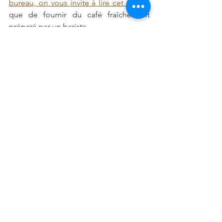
bureau, on vous invite à lire cet article)
que de fournir du café fraîchement 
préparé par un barista. 
En dehors du classique distributeur 
automatique de boissons chaudes (dit 
freestanding dans le jargon 
professionnel) vous pouvez opter pour 
l'installation d'un corner café (
en 
apprendre plus ici
) ou d'une machine 
table-top dans des petites cafétérias 
d'étages
6. Le distributeur 
automatique de 
champagne : Moet et 
Chandon