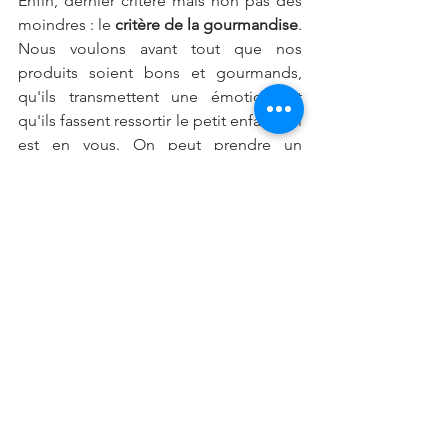
Enfin, dernier critère mais non pas des 
moindres : le 
critère de la gourmandise
. 
Nous voulons avant tout que nos 
produits soient bons et gourmands, 
qu'ils transmettent une émotion, et 
qu'ils fassent ressortir le petit enfant qui 
est en vous. On peut prendre un 
exemple très concret : le cookie. Ce 
produit est parfois décrié, dû à son taux 
élevé de sucre. De plus, il est très 
souvent confectionné de manière 
industrielle et en grande quantité, ce 
qui ne contribue donc pas à avoir un 
produit de qualité. Pourtant, le cookie 
est un des produits préférés de nos 
clients. Nous travaillons avec La 
Fabrique Cookies, qui est l'un de nos 
plus anciens partenaires. Nous avons 
choisi de travailler avec eux car ils ont le 