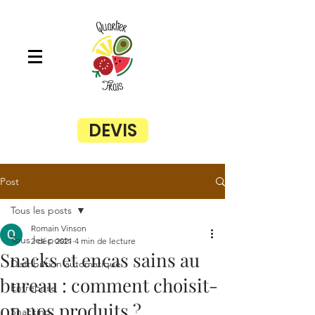
DEVIS
Post
Tous les posts
Romain Vinson
Tous les posts
2 déc. 2021
4 min de lecture
Snacks et encas sains au
Distribution automatique
bureau : comment choisit-
Entreprise
on nos produits ?
Snacking