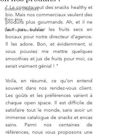
" La compta veut des snacks healthy et 
Boissons chaudes
bio. Mais nos commerciaux veulent des 
Bien-être
produits plus gourmands. Ah, et il ne 
faut pas oublier les fruits secs en 
Les Fruits au bureau
bocaux pour notre directeur d'agence. 
Il les adore. Bon, et évidemment, si 
vous pouviez me mettre quelques 
smoothies et jus de fruits pour moi, ca 
serait vraiment génial ! "
Voila, en résumé, ce qu'on entend 
souvent dans nos rendez-vous client. 
Les goûts et les préférences varient à 
chaque open space. Il est difficile de 
satisfaire tout le monde, sans avoir un 
immense catalogue de snacks et encas 
sains. Parmi nos centaines de 
références, nous vous proposons une 