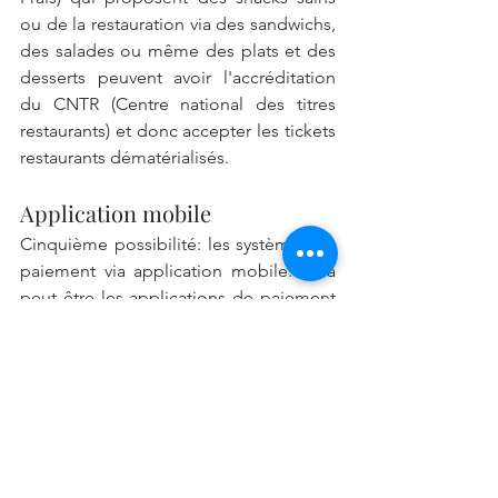
ou de la restauration via des sandwichs, 
des salades ou même des plats et des 
desserts peuvent avoir l'accréditation 
du CNTR (Centre national des titres 
restaurants) et donc accepter les tickets 
restaurants dématérialisés. 
Application mobile 
Cinquième possibilité: les systèmes de 
paiement via application mobile. Cela 
peut être les applications de paiement 
dématérialisée natives de votre 
téléphone comme Apple Pay, Samsung 
Pay,etc.. sur lesquelles vous avez 
préalablement enregistré votre carte de 
crédit mais cela peut également être 
des applications créées par les 
entreprises qui gèrent ces boîtiers de 