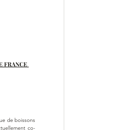
E FRANCE 
que de boissons 
ctuellement co-