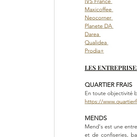
IVS France 
Maxicoffee 
Neocorner 
Planete DA 
Darea 
Qualidea 
Prodia+
LES ENTREPRISE
QUARTIER FRAIS
En toute objectivité b
https://www.quartier
MENDS
Mend's est une entrep
et de confiseries, b