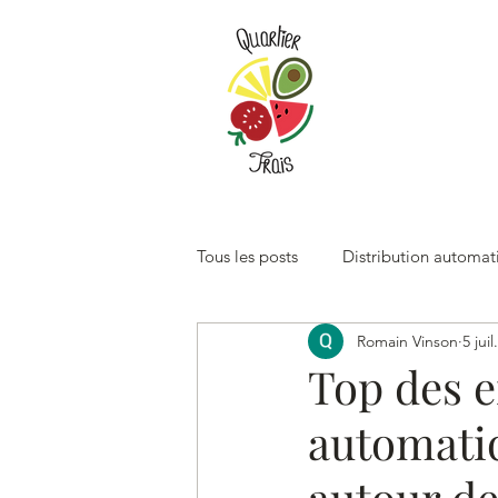
Tous les posts
Distribution automat
Romain Vinson
5 juil
Les Fruits au bureau
Top des e
automati
autour de