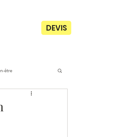
DEVIS
n-être
n
s