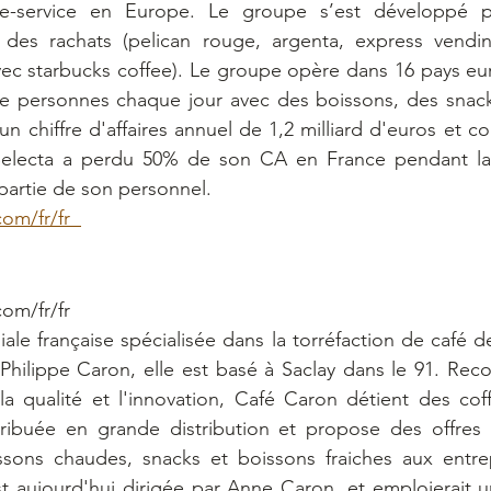
e-service en Europe. Le groupe s’est développé par
des rachats (pelican rouge, argenta, express vendin
vec starbucks coffee). Le groupe opère dans 16 pays eur
de personnes chaque jour avec des boissons, des snack
 un chiffre d'affaires annuel de 1,2 milliard d'euros et c
 Selecta a perdu 50% de son CA en France pendant la 
partie de son personnel. 
om/fr/fr  
om/fr/fr  
iale française spécialisée dans la torréfaction de café de
hilippe Caron, elle est basé à Saclay dans le 91. Rec
 qualité et l'innovation, Café Caron détient des cof
ibuée en grande distribution et propose des offres d
sons chaudes, snacks et boissons fraiches aux entrep
st aujourd'hui dirigée par Anne Caron, et emploierait u