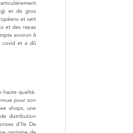
ticulièrement 
g) et de gros 
opéens et sert 
s et des repas 
ompte environ 6 
covid et a dû 
 haute qualité. 
onnue pour son 
fee shops, une 
e distribution 
rises d'Ile De 
ne centaine de 