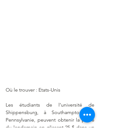
Où le trouver : Etats-Unis
Les étudiants de l’université de 
Shippensburg, à Southampton, 
en 
Pennsylvanie,
 peuvent obtenir la pilule 
du lendemain en glissant 25 $ dans un 
distributeur automatique. En plus du 