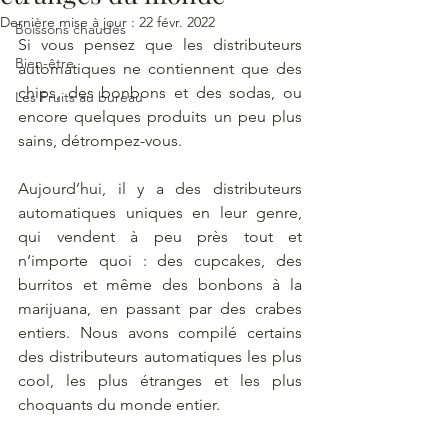
Dernière mise à jour :
22 févr. 2022
Boissons chaudes
Si vous pensez que les distributeurs 
Bien-être
automatiques ne contiennent que des 
chips, des bonbons et des sodas, ou 
Les Fruits au bureau
encore quelques produits un peu plus 
sains, détrompez-vous.
Aujourd’hui, il y a des distributeurs 
automatiques uniques en leur genre, 
qui vendent à peu près tout et 
n’importe quoi : des cupcakes, des 
burritos et même des bonbons à la 
marijuana, en passant par des crabes 
entiers. Nous avons compilé certains 
des distributeurs automatiques les plus 
cool, les plus étranges et les plus 
choquants du monde entier. 