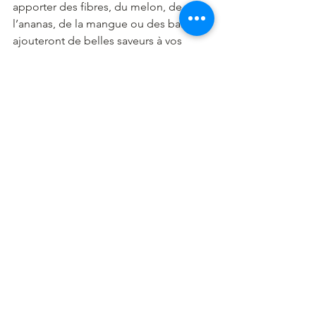
apporter des fibres, du melon, de 
l’ananas, de la mangue ou des baies, 
ajouteront de belles saveurs à vos 
salades de printemps et d’été. 
Voici 15 
idées de recettes de salades 
composées avec des fruits d’été 
8 - Préparez un cocktail ou un Smoothie 
Tout ce dont vous avez besoin c’est 
d’un mixeur et vous pourrez sauver vos 
fruits à l’occasion d’une fête entre amis 
en préparant des cocktails (par 
exemple avec cette 
liste de cocktails 
aux fruits
) ou pour un petit déjeuner ou 
gouter (
voir cette liste de smoothies
) 
Les Fruits au bureau