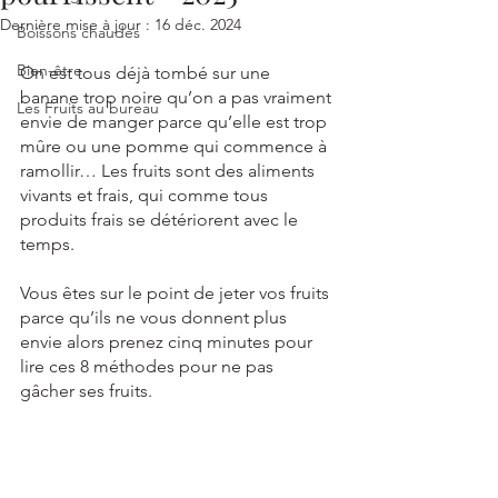
Dernière mise à jour :
16 déc. 2024
Boissons chaudes
Bien-être
On est tous déjà tombé sur une 
banane trop noire qu’on a pas vraiment 
Les Fruits au bureau
envie de manger parce qu’elle est trop 
mûre ou une pomme qui commence à 
ramollir… Les fruits sont des aliments 
vivants et frais, qui comme tous 
produits frais se détériorent avec le 
temps. 
Vous êtes sur le point de jeter vos fruits 
parce qu’ils ne vous donnent plus 
envie alors prenez cinq minutes pour 
lire ces 8 méthodes pour ne pas 
gâcher ses fruits. 