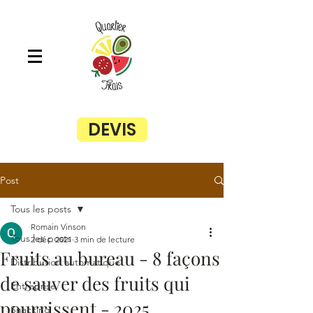
DEVIS
Post
Tous les posts
Romain Vinson
Tous les posts
2 déc. 2021
3 min de lecture
Fruits au bureau - 8 façons
Distribution automatique
de sauver des fruits qui
Entreprise
pourrissent - 2025
Snacking