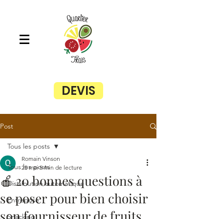
DEVIS
Post
Tous les posts
Romain Vinson
Tous les posts
25 mai
5 min de lecture
🍎 20 bonnes questions à
Distribution automatique
se poser pour bien choisir
Entreprise
son fournisseur de fruits
Snacking