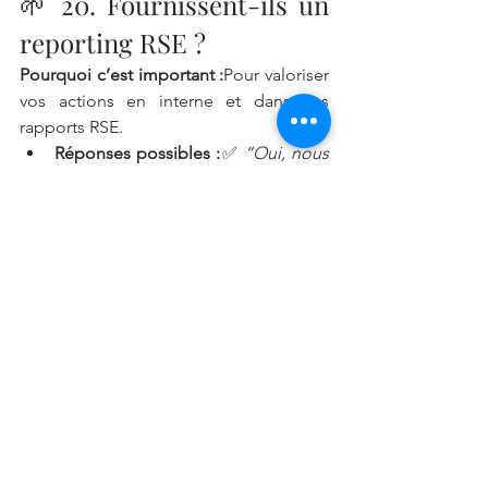
🌱 20. Fournissent-ils un 
reporting RSE ?
Pourquoi c’est important :
Pour valoriser 
vos actions en interne et dans vos 
rapports RSE.
Réponses possibles :
✅ 
“Oui, nous 
fournissons un reporting mensuel 
(origine, volumes, % bio/local)”
❌ 
“Non, pas de reporting”
En résumé
Ces 
20 questions clés
 vous permettront 
de :
Comparer la 
qualité et la 
fraîcheur
 des produits
Évaluer la 
souplesse logistique et 
contractuelle