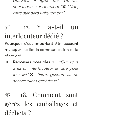
pouvons intégrer des options 
spécifiques sur demande”
❌ 
“Non, 
offre standard uniquement”
✅ 17. Y a-t-il un 
interlocuteur dédié ?
Pourquoi c’est important :
Un 
account 
manager
 facilite la communication et la 
réactivité.
Réponses possibles :
✅ 
“Oui, vous 
avez un interlocuteur unique pour 
le suivi”
❌ 
“Non, gestion via un 
service client générique”
🌱 18. Comment sont 
gérés les emballages et 
déchets ?