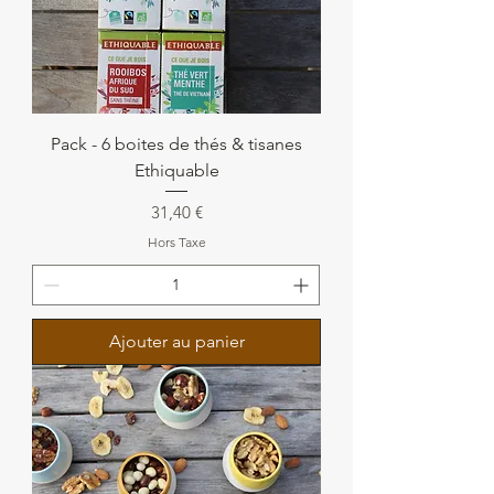
Pack - 6 boites de thés & tisanes
Ethiquable
Prix
31,40 €
Hors Taxe
Ajouter au panier