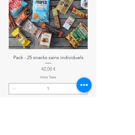
Pack - 25 snacks sains individuels
Prix
42,00 €
Hors Taxe
Ajouter au panier