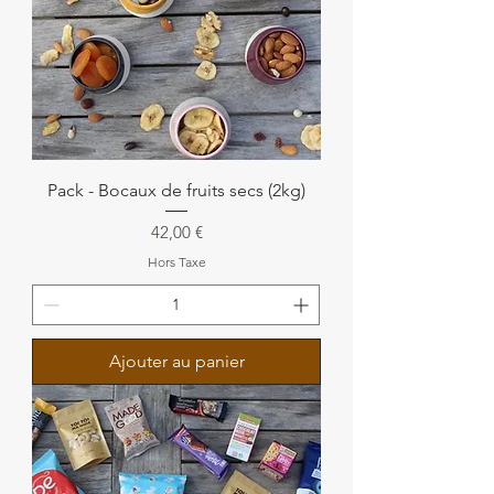
Pack - Bocaux de fruits secs (2kg)
Prix
42,00 €
Hors Taxe
Ajouter au panier